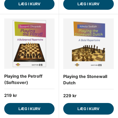
LÆG I KURV
LÆG I KURV
Playing the Petroff
Playing the Stonewall
(Softcover)
Dutch
Normalpris
219 kr
Normalpris
229 kr
LÆG I KURV
LÆG I KURV