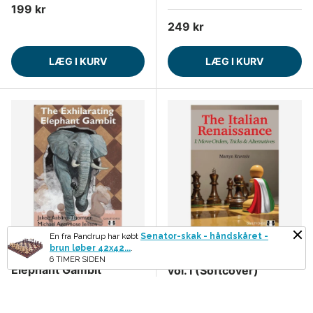
Normalpris
199 kr
Normalpris
249 kr
LÆG I KURV
LÆG I KURV
En fra Pandrup har købt
Senator-skak - håndskåret -
brun løber 42x42...
.
The Exhilarating
The Italian Renaissance
6 TIMER SIDEN
Elephant Gambit
vol. I (Softcover)
(Softcover)
Normalpris
249 kr