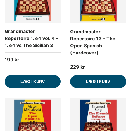
Grandmaster
Grandmaster
Repertoire 1. e4 vol. 4 -
Repertoire 13 - The
1. e4 vs The Sicilian 3
Open Spanish
(Hardcover)
Normalpris
199 kr
Normalpris
229 kr
LÆG I KURV
LÆG I KURV