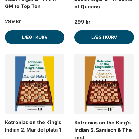
GM to Top Ten
of Queens
Normalpris
299 kr
Normalpris
299 kr
LÆG I KURV
LÆG I KURV
Kotronias on the King's
Kotronias on the King's
Indian 2. Mar del plata 1
Indian 5. Sämisch & The
rest