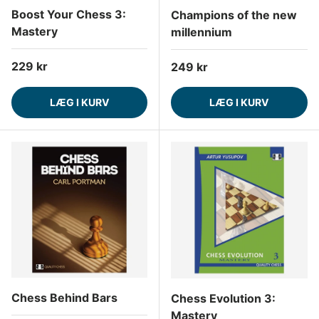
Boost Your Chess 3:
Champions of the new
Mastery
millennium
Normalpris
229 kr
Normalpris
249 kr
LÆG I KURV
LÆG I KURV
Chess Behind Bars
Chess Evolution 3:
Mastery