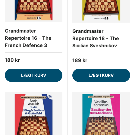
Grandmaster
Grandmaster
Repertoire 16 - The
Repertoire 18 - The
French Defence 3
Sicilian Sveshnikov
Normalpris
189 kr
Normalpris
189 kr
LÆG I KURV
LÆG I KURV