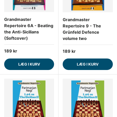
Grandmaster
Grandmaster
Repertoire 6A - Beating
Repertoire 9 - The
the Anti-Sicilians
Grünfeld Defence
(Softcover)
volume two
Normalpris
189 kr
Normalpris
189 kr
LÆG I KURV
LÆG I KURV