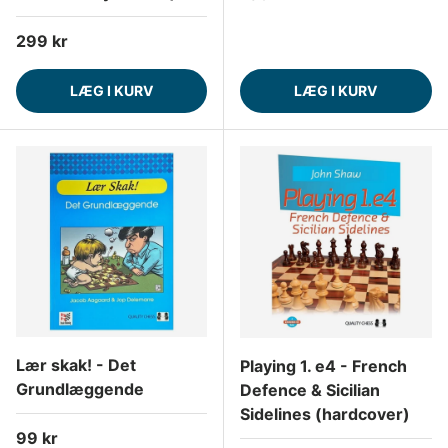
Normalpris
299 kr
LÆG I KURV
LÆG I KURV
Lær skak! - Det
Playing 1. e4 - French
Grundlæggende
Defence & Sicilian
Sidelines (hardcover)
Normalpris
99 kr