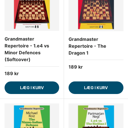
Grandmaster
Grandmaster
Repertoire - 1.e4 vs
Repertoire - The
Minor Defences
Dragon 1
(Softcover)
Normalpris
189 kr
Normalpris
189 kr
LÆG I KURV
LÆG I KURV