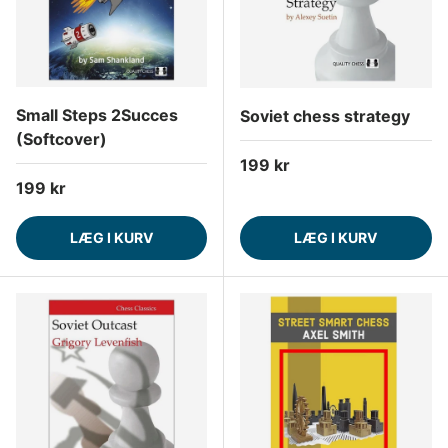
Small Steps 2Succes
Soviet chess strategy
(Softcover)
Normalpris
199 kr
Normalpris
199 kr
LÆG I KURV
LÆG I KURV