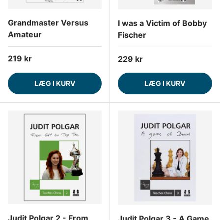
Grandmaster Versus
I was a Victim of Bobby
Amateur
Fischer
Normalpris
219 kr
Normalpris
229 kr
LÆG I KURV
LÆG I KURV
Judit Polgar 2 - From
Judit Polgar 3 - A Game