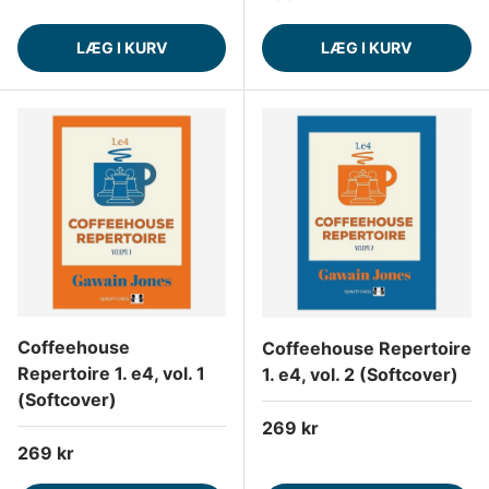
LÆG I KURV
LÆG I KURV
Coffeehouse
Coffeehouse Repertoire
Repertoire 1. e4, vol. 1
1. e4, vol. 2 (Softcover)
(Softcover)
Normalpris
269 kr
Normalpris
269 kr