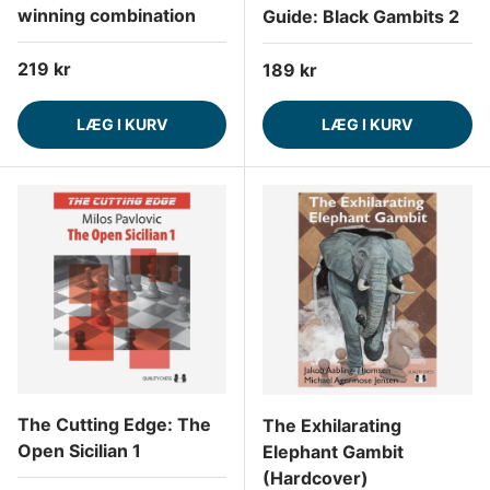
winning combination
Guide: Black Gambits 2
Normalpris
219 kr
Normalpris
189 kr
LÆG I KURV
LÆG I KURV
The Cutting Edge: The
The Exhilarating
Open Sicilian 1
Elephant Gambit
(Hardcover)