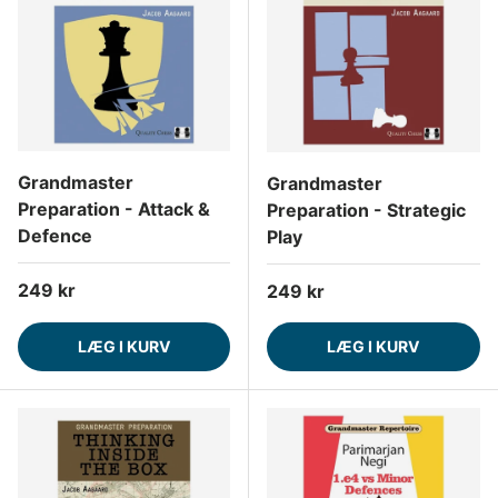
Grandmaster
Grandmaster
Preparation - Attack &
Preparation - Strategic
Defence
Play
Normalpris
249 kr
Normalpris
249 kr
LÆG I KURV
LÆG I KURV