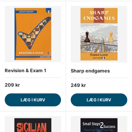
Revision & Exam 1
Sharp endgames
Normalpris
209 kr
Normalpris
249 kr
LÆG I KURV
LÆG I KURV