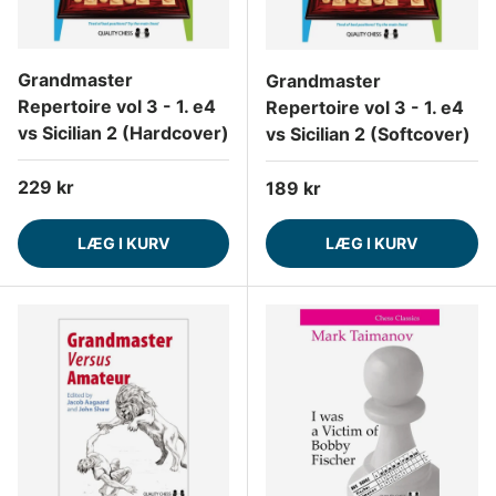
Grandmaster
Grandmaster
Repertoire vol 3 - 1. e4
Repertoire vol 3 - 1. e4
vs Sicilian 2 (Hardcover)
vs Sicilian 2 (Softcover)
Normalpris
229 kr
Normalpris
189 kr
LÆG I KURV
LÆG I KURV