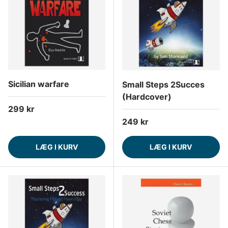
Sicilian warfare
Small Steps 2Succes
(Hardcover)
Normalpris
299 kr
Normalpris
249 kr
LÆG I KURV
LÆG I KURV