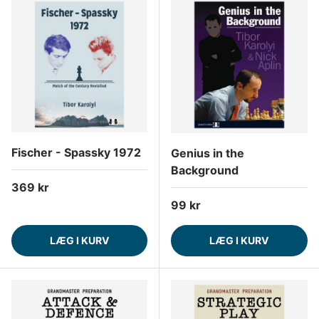
Fischer - Spassky 1972
Genius in the
Background
Normalpris
369 kr
Normalpris
99 kr
LÆG I KURV
LÆG I KURV