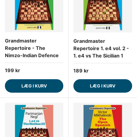
Grandmaster
Grandmaster
Repertoire - The
Repertoire 1. e4 vol. 2 -
Nimzo-Indian Defence
1. e4 vs The Sicilian 1
Normalpris
199 kr
Normalpris
189 kr
LÆG I KURV
LÆG I KURV