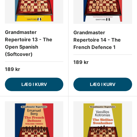
Grandmaster
Grandmaster
Repertoire 13 - The
Repertoire 14 - The
Open Spanish
French Defence 1
(Softcover)
Normalpris
189 kr
Normalpris
189 kr
LÆG I KURV
LÆG I KURV