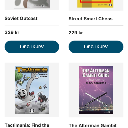
Soviet Outcast
Street Smart Chess
Normalpris
329 kr
Normalpris
229 kr
LÆG I KURV
LÆG I KURV
Tactimania: Find the
The Alterman Gambit