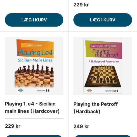
Normalpris
229 kr
LÆG I KURV
LÆG I KURV
Playing 1. e4 - Sicilian
Playing the Petroff
main lines (Hardcover)
(Hardback)
Normalpris
229 kr
Normalpris
249 kr