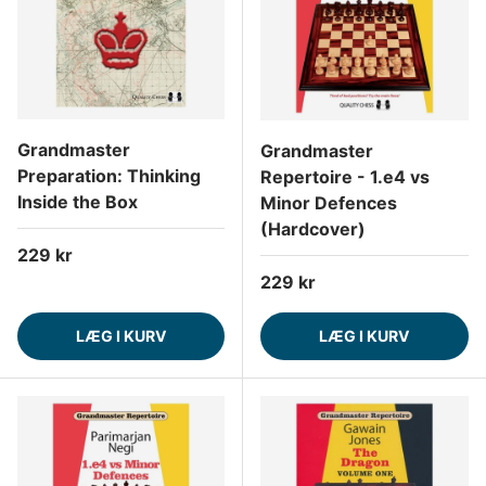
Grandmaster
Grandmaster
Preparation: Thinking
Repertoire - 1.e4 vs
Inside the Box
Minor Defences
(Hardcover)
Normalpris
229 kr
Normalpris
229 kr
LÆG I KURV
LÆG I KURV