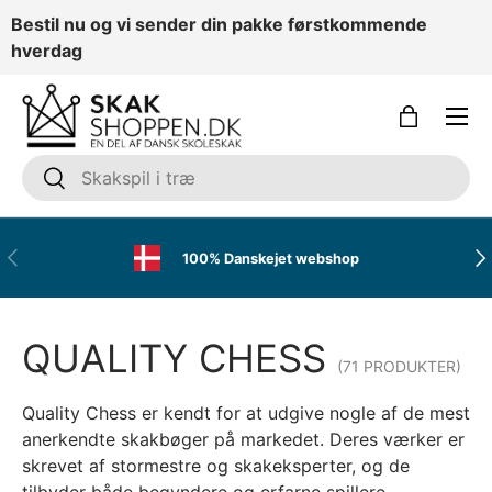
Bestil nu og vi sender din pakke førstkommende
GÅ TIL INDHOLD
hverdag
Menu
Kurv
Søg
Søg
FORRIGE
NÆ
100% Danskejet webshop
QUALITY CHESS
(71 PRODUKTER)
Quality Chess er kendt for at udgive nogle af de mest
anerkendte skakbøger på markedet. Deres værker er
skrevet af stormestre og skakeksperter, og de