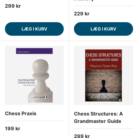
Normalpris
299 kr
Normalpris
229 kr
LÆG I KURV
LÆG I KURV
Chess Praxis
Chess Structures: A
Grandmaster Guide
Normalpris
199 kr
Normalpris
299 kr