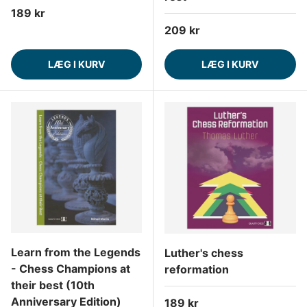
Normalpris
189 kr
Normalpris
209 kr
LÆG I KURV
LÆG I KURV
Learn from the Legends
Luther's chess
- Chess Champions at
reformation
their best (10th
Anniversary Edition)
Normalpris
189 kr