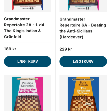
Grandmaster
Grandmaster
Repertoire 2A - 1. d4
Repertoire 6A - Beating
The King's Indian &
the Anti-Sicilians
Grünfeld
(Hardcover)
Normalpris
189 kr
Normalpris
229 kr
LÆG I KURV
LÆG I KURV