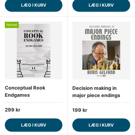
LÆG I KURV
LÆG I KURV
Nyhed
Conceptual Rook
Decision making in
Endgames
major piece endings
Normalpris
299 kr
Normalpris
199 kr
LÆG I KURV
LÆG I KURV