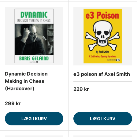
Dynamic Decision
e3 poison af Axel Smith
Making in Chess
(Hardcover)
Normalpris
229 kr
Normalpris
299 kr
LÆG I KURV
LÆG I KURV