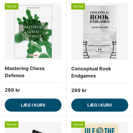
Nyhed
Nyhed
Mastering Chess
Conceptual Rook
Defence
Endgames
Normalpris
299 kr
Normalpris
299 kr
LÆG I KURV
LÆG I KURV
Nyhed
Nyhed