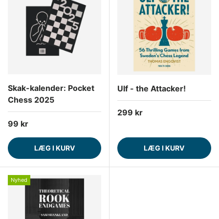
Skak-kalender: Pocket
Ulf - the Attacker!
Chess 2025
Normalpris
299 kr
Normalpris
99 kr
LÆG I KURV
LÆG I KURV
Nyhed