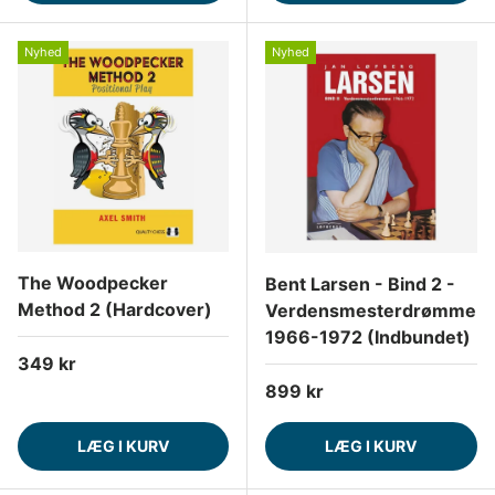
Nyhed
Nyhed
The Woodpecker
Bent Larsen - Bind 2 -
Method 2 (Hardcover)
Verdensmesterdrømme
1966-1972 (Indbundet)
Normalpris
349 kr
Normalpris
899 kr
LÆG I KURV
LÆG I KURV