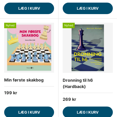
LÆG I KURV
LÆG I KURV
Nyhed
Nyhed
Min første skakbog
Dronning til h6
(Hardback)
Normalpris
199 kr
Normalpris
269 kr
LÆG I KURV
LÆG I KURV