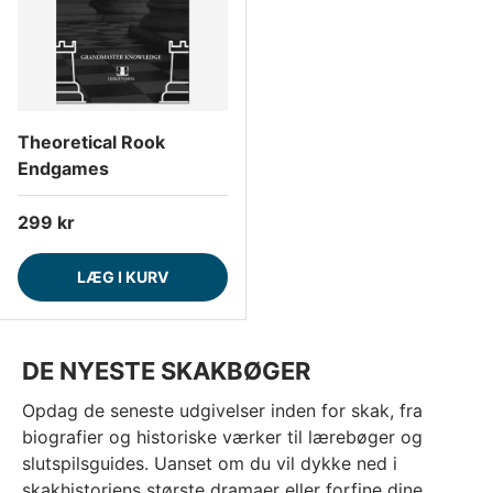
Theoretical Rook
Endgames
Normalpris
299 kr
LÆG I KURV
DE NYESTE SKAKBØGER
Opdag de seneste udgivelser inden for skak, fra
biografier og historiske værker til lærebøger og
slutspilsguides. Uanset om du vil dykke ned i
skakhistoriens største dramaer eller forfine dine