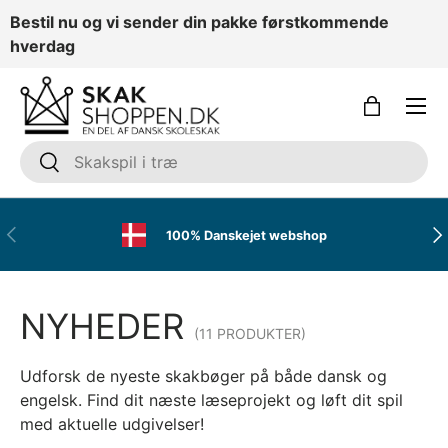
Bestil nu og vi sender din pakke førstkommende
GÅ TIL INDHOLD
hverdag
Menu
Kurv
Søg
Søg
FORRIGE
NÆ
100% Danskejet webshop
NYHEDER
(11 PRODUKTER)
Udforsk de nyeste skakbøger på både dansk og
engelsk. Find dit næste læseprojekt og løft dit spil
med aktuelle udgivelser!