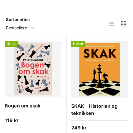
Sortér efter:
Liste
Gitter
Bestsellere
Nyhed
Nyhed
Bogen om skak
SKAK - Historien og
teknikken
Normalpris
119 kr
Normalpris
249 kr